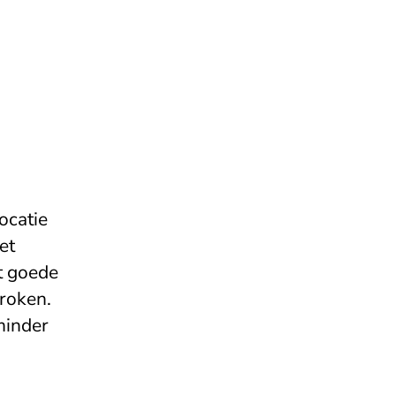
ocatie
et
t goede
roken.
minder