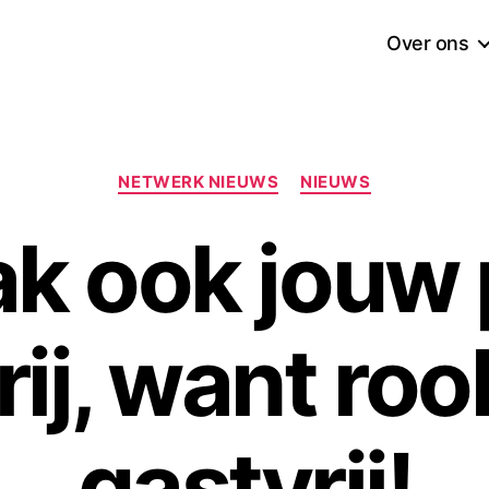
Over ons
Categorieën
NETWERK NIEUWS
NIEUWS
k ook jouw 
ij, want rook
gastvrij!