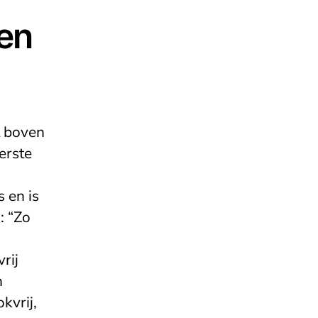
sen
t boven
erste
 en is
: “Zo
rij
n
kvrij,