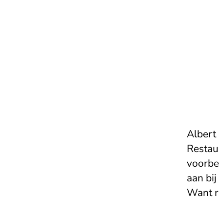
Albert
Restau
voorbee
aan bi
Want ro