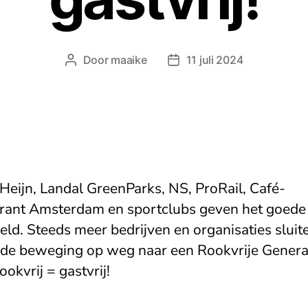
Door
maaike
11 juli 2024
Berichtauteur
Berichtdatum
 Heijn, Landal GreenParks, NS, ProRail, Café-
rant Amsterdam en sportclubs geven het goede
ld. Steeds meer bedrijven en organisaties sluit
j de beweging op weg naar een Rookvrije Generat
okvrij = gastvrij!