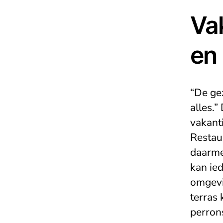
Va
en
“De ge
alles.”
vakant
Restaur
daarme
kan ie
omgevi
terras 
perrons