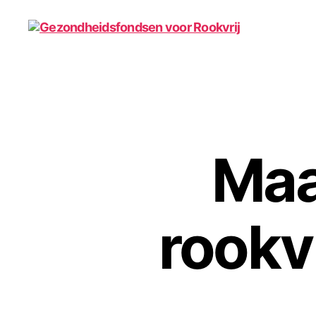
Gezondheidsfondsen
voor
Rookvrij
Maa
rookvr