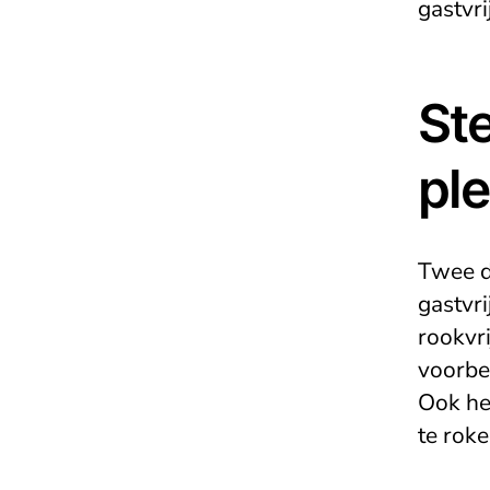
gastvri
St
pl
Twee d
gastvri
rookvr
voorbe
Ook he
te roke