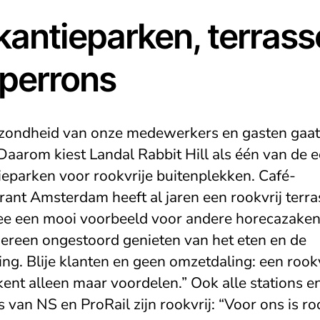
kantieparken, terras
 perrons
zondheid van onze medewerkers en gasten gaa
 Daarom kiest Landal Rabbit Hill als één van de e
ieparken voor rookvrije buitenplekken. Café-
ant Amsterdam heeft al jaren een rookvrij terras
e een mooi voorbeeld voor andere horecazaken
dereen ongestoord genieten van het eten en de
ng. Blije klanten en geen omzetdaling: een rookv
kent alleen maar voordelen.” Ook alle stations e
 van NS en ProRail zijn rookvrij: “Voor ons is roo