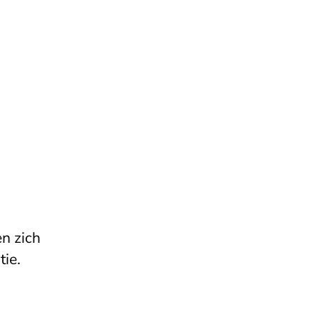
en zich
ie.